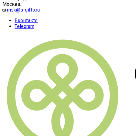
Москва
msk@s-gifts.ru
Вконтакте
Telegram