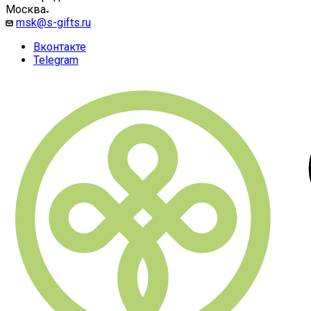
Москва
msk@s-gifts.ru
Вконтакте
Telegram