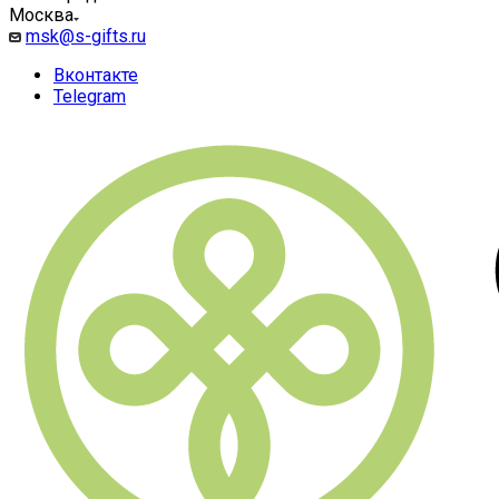
Москва
msk@s-gifts.ru
Вконтакте
Telegram