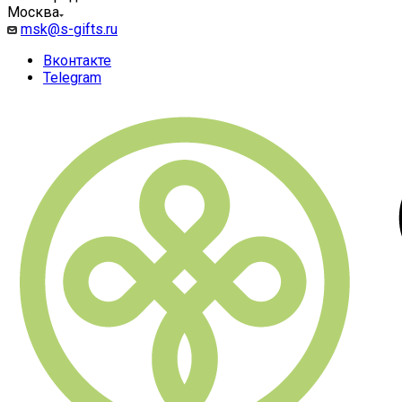
Москва
msk@s-gifts.ru
Вконтакте
Telegram