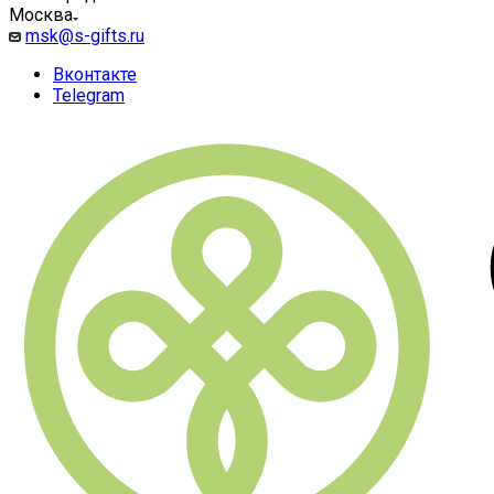
Москва
msk@s-gifts.ru
Вконтакте
Telegram