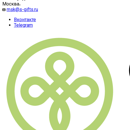
Москва
msk@s-gifts.ru
Вконтакте
Telegram