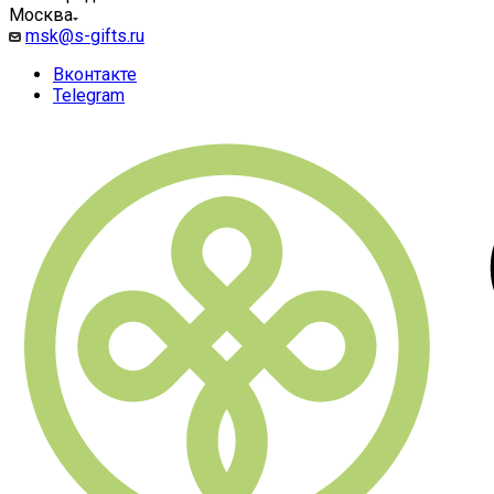
Москва
msk@s-gifts.ru
Вконтакте
Telegram