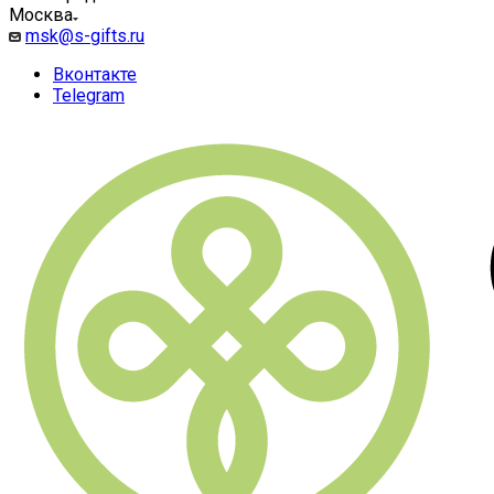
Москва
msk@s-gifts.ru
Вконтакте
Telegram