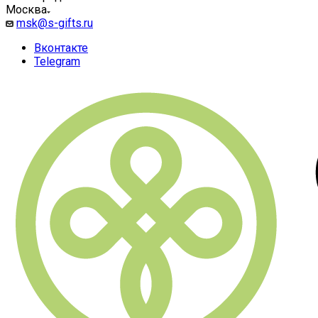
Москва
msk@s-gifts.ru
Вконтакте
Telegram