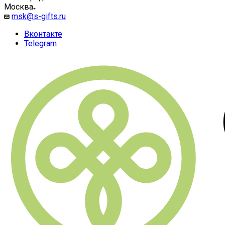
Москва
msk@s-gifts.ru
Вконтакте
Telegram