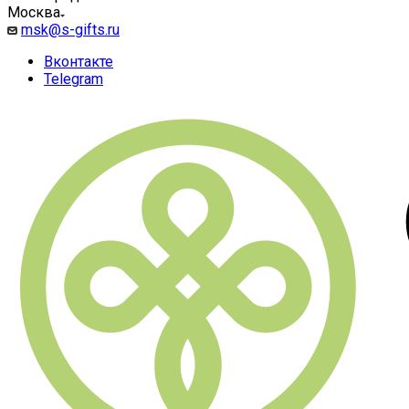
Москва
msk@s-gifts.ru
Вконтакте
Telegram