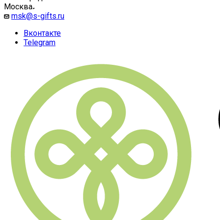
Москва
msk@s-gifts.ru
Вконтакте
Telegram