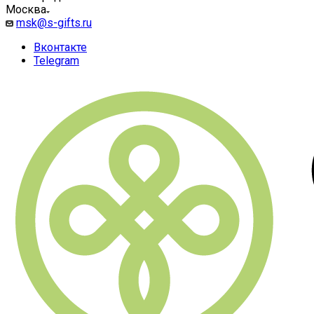
Москва
msk@s-gifts.ru
Вконтакте
Telegram