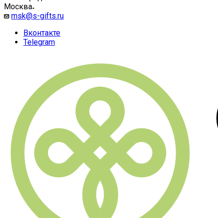
Москва
msk@s-gifts.ru
Вконтакте
Telegram