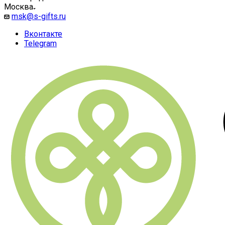
Москва
msk@s-gifts.ru
Вконтакте
Telegram