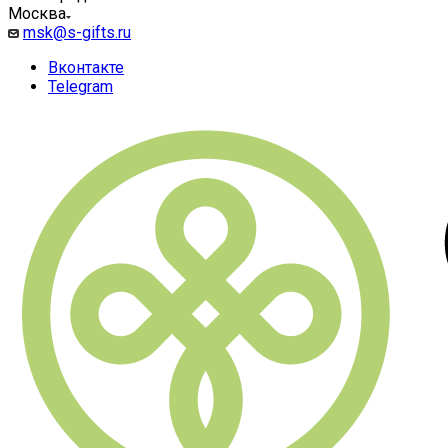
Москва
msk@s-gifts.ru
Вконтакте
Telegram