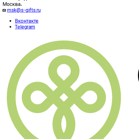
Москва
msk@s-gifts.ru
Вконтакте
Telegram