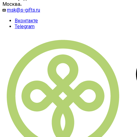
Москва
msk@s-gifts.ru
Вконтакте
Telegram