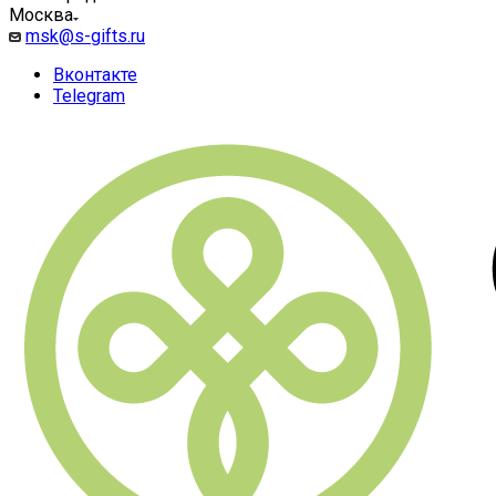
Москва
msk@s-gifts.ru
Вконтакте
Telegram