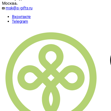
Москва
msk@s-gifts.ru
Вконтакте
Telegram