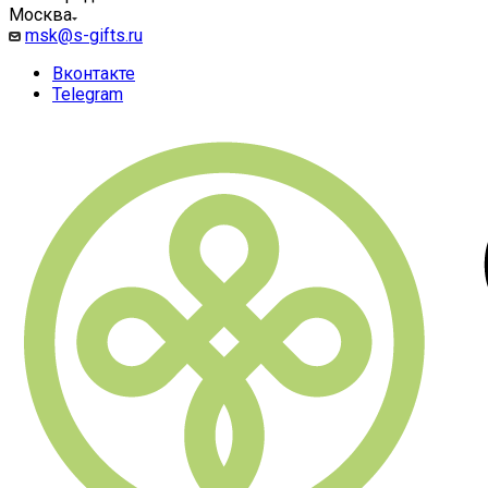
Москва
msk@s-gifts.ru
Вконтакте
Telegram