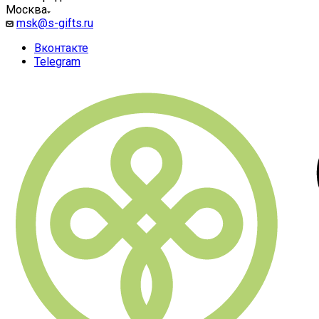
Москва
msk@s-gifts.ru
Вконтакте
Telegram