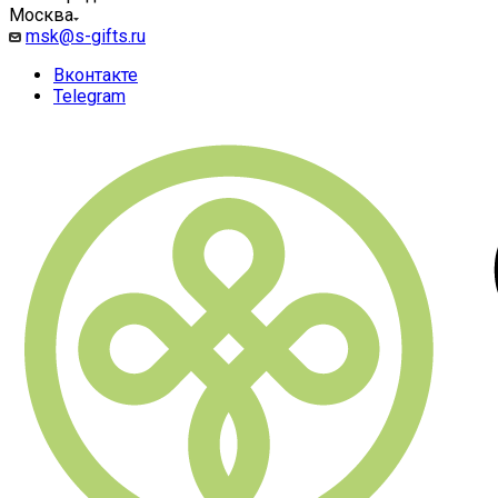
Москва
msk@s-gifts.ru
Вконтакте
Telegram