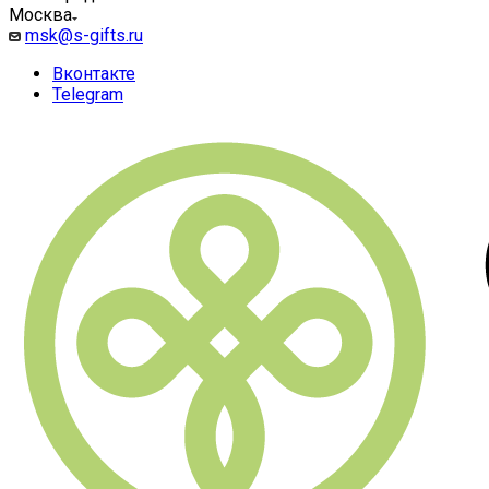
Москва
msk@s-gifts.ru
Вконтакте
Telegram