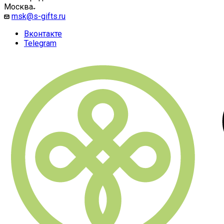
Москва
msk@s-gifts.ru
Вконтакте
Telegram