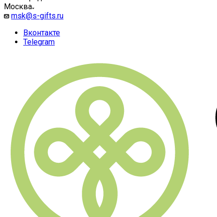
Москва
msk@s-gifts.ru
Вконтакте
Telegram