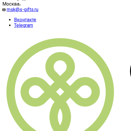
Москва
msk@s-gifts.ru
Вконтакте
Telegram