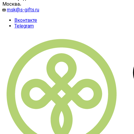
Москва
msk@s-gifts.ru
Вконтакте
Telegram