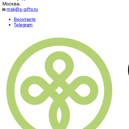
Москва
msk@s-gifts.ru
Вконтакте
Telegram