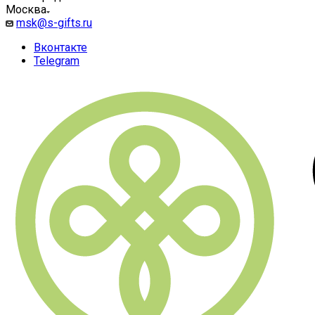
Москва
msk@s-gifts.ru
Вконтакте
Telegram