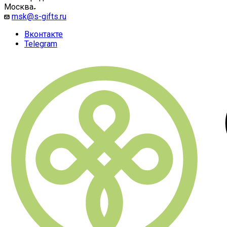
Москва
msk@s-gifts.ru
Вконтакте
Telegram