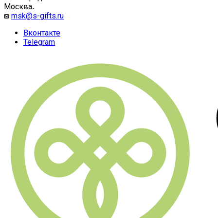
Москва
msk@s-gifts.ru
Вконтакте
Telegram