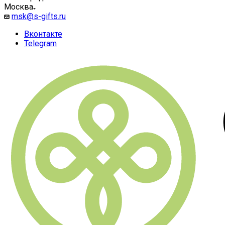
Москва
msk@s-gifts.ru
Вконтакте
Telegram