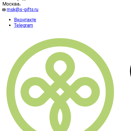
Москва
msk@s-gifts.ru
Вконтакте
Telegram