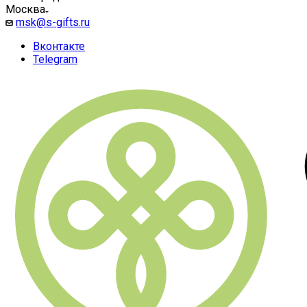
Москва
msk@s-gifts.ru
Вконтакте
Telegram