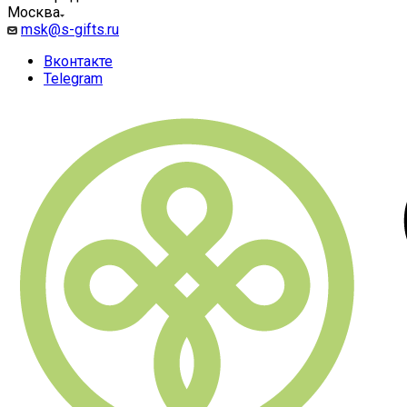
Москва
msk@s-gifts.ru
Вконтакте
Telegram