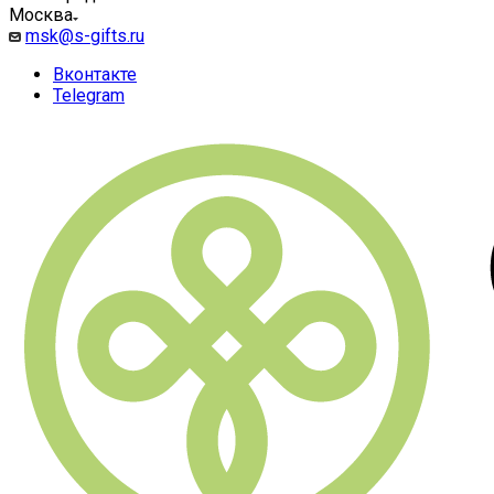
Москва
msk@s-gifts.ru
Вконтакте
Telegram