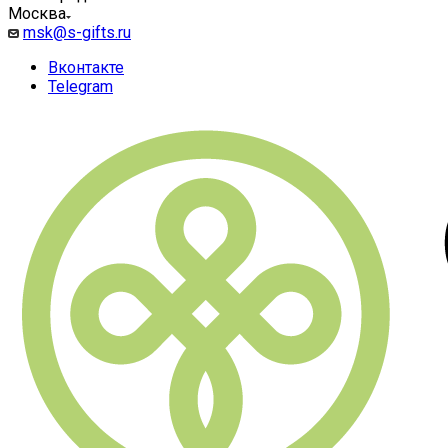
Москва
msk@s-gifts.ru
Вконтакте
Telegram