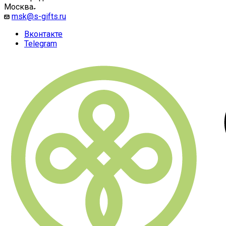
Москва
msk@s-gifts.ru
Вконтакте
Telegram