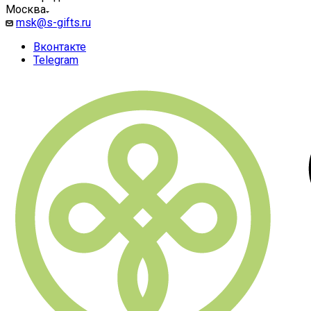
Москва
msk@s-gifts.ru
Вконтакте
Telegram