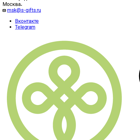
Москва
msk@s-gifts.ru
Вконтакте
Telegram