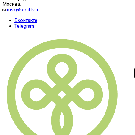
Москва
msk@s-gifts.ru
Вконтакте
Telegram