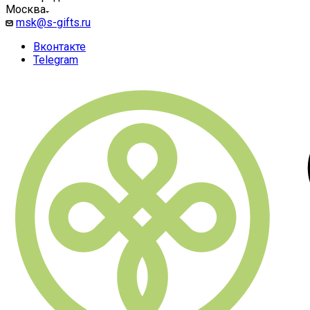
Москва
msk@s-gifts.ru
Вконтакте
Telegram