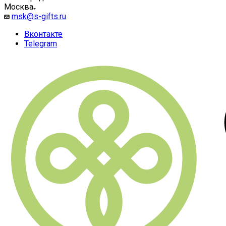
Москва
msk@s-gifts.ru
Вконтакте
Telegram