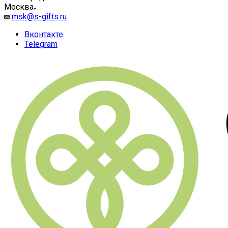
Москва
msk@s-gifts.ru
Вконтакте
Telegram