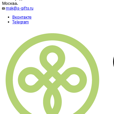
Москва
msk@s-gifts.ru
Вконтакте
Telegram