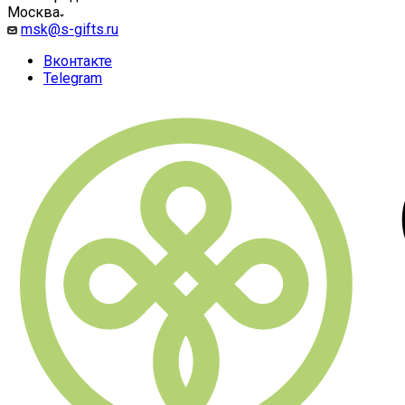
Москва
msk@s-gifts.ru
Вконтакте
Telegram