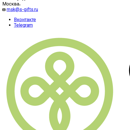
Москва
msk@s-gifts.ru
Вконтакте
Telegram