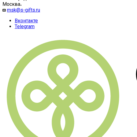
Москва
msk@s-gifts.ru
Вконтакте
Telegram