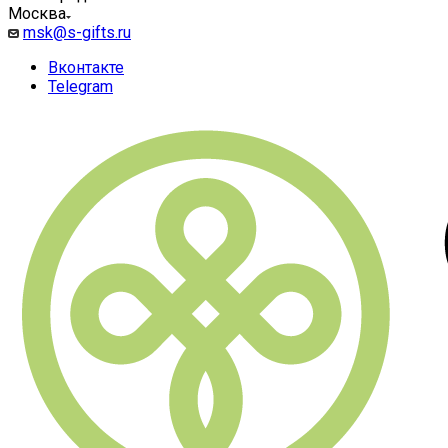
Москва
msk@s-gifts.ru
Вконтакте
Telegram